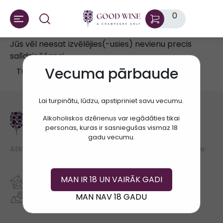
0
Jūs vēl neesat izvēlējies(-usies) nevienu precis
salīdzināšanai.
Vecuma pārbaude
Turpināt
Lai turpinātu, lūdzu, apstipriniet savu vecumu.
Alkoholiskos dzērienus var iegādāties tikai
personas, kuras ir sasniegušas vismaz 18
gadu vecumu.
Atklājiet labāko vīnu un šampaniešu izlasi Good Wine
MAN IR 18 UN VAIRĀK GADI
hello@goodwine.lv
Gertrudes 44a, Riga, LV-1011
MAN NAV 18 GADU