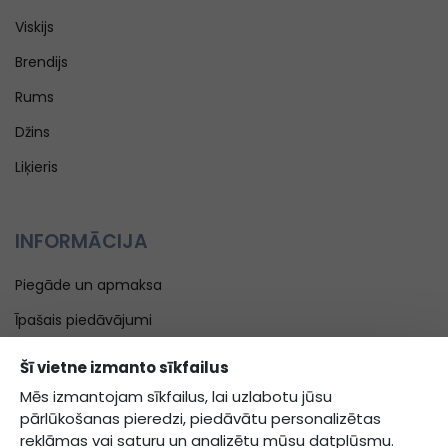
Viskijs
Brendijs
Rums
Džins
Liķieris
INFORMĀCIJA
Piegāde un apmaksa
Īpašais piedāvājumi
Blogs
Šī vietne izmanto sīkfailus
Kontakti
Mēs izmantojam sīkfailus, lai uzlabotu jūsu
pārlūkošanas pieredzi, piedāvātu personalizētas
Noteikumi un nosacījumi
reklāmas vai saturu un analizētu mūsu datplūsmu.