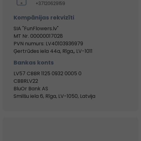
+37120629159
Kompānijas rekvizīti
SIA "FunFlowers.lv"
MT Nr. 00000017028
PVN numurs: LV40103936979
Ģertrūdes iela 44a, Rīga,, LV-1011
Bankas konts
LV57 CBBR 1125 0932 0005 0
CBBRLV22
BluOr Bank AS
Smilšu iela 6, Rīga, LV-1050, Latvija