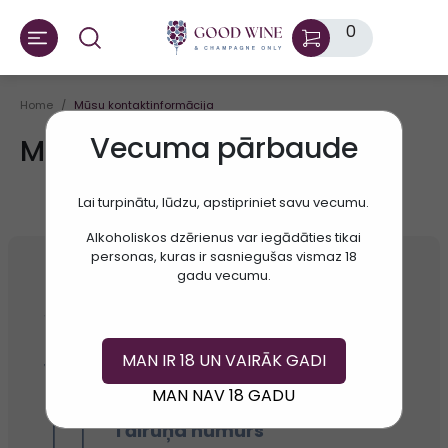
0
Home
Mūsu kontaktinformācija
Vecuma pārbaude
Mūsu kontaktinformācija
Lai turpinātu, lūdzu, apstipriniet savu vecumu.
Alkoholiskos dzērienus var iegādāties tikai
personas, kuras ir sasniegušas vismaz 18
gadu vecumu.
Adrese
Gertrudes 44a, Riga, LV-1011
E-pasts:
MAN IR 18 UN VAIRĀK GADI
hello@goodwine.lv
MAN NAV 18 GADU
Tālruņa numurs