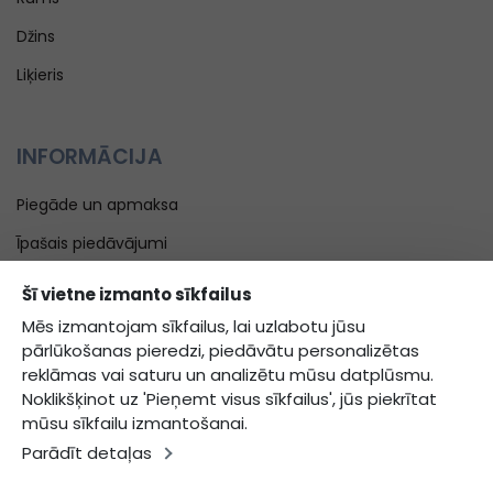
Džins
Liķieris
INFORMĀCIJA
Piegāde un apmaksa
Īpašais piedāvājumi
Blogs
Šī vietne izmanto sīkfailus
Kontakti
Mēs izmantojam sīkfailus, lai uzlabotu jūsu
pārlūkošanas pieredzi, piedāvātu personalizētas
Noteikumi un nosacījumi
reklāmas vai saturu un analizētu mūsu datplūsmu.
Privātuma politika
Noklikšķinot uz 'Pieņemt visus sīkfailus', jūs piekrītat
mūsu sīkfailu izmantošanai.
Parādīt detaļas