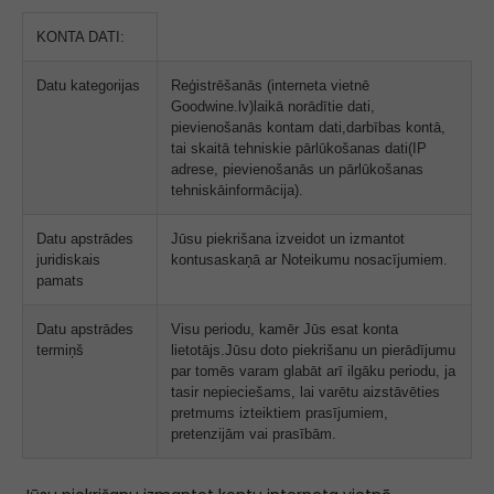
KONTA DATI:
Datu kategorijas
Reģistrēšanās (interneta vietnē
Goodwine.lv)laikā norādītie dati,
pievienošanās kontam dati,darbības kontā,
tai skaitā tehniskie pārlūkošanas dati(IP
adrese, pievienošanās un pārlūkošanas
tehniskāinformācija).
Datu apstrādes
Jūsu piekrišana izveidot un izmantot
juridiskais
kontusaskaņā ar Noteikumu nosacījumiem.
pamats
Datu apstrādes
Visu periodu, kamēr Jūs esat konta
termiņš
lietotājs.Jūsu doto piekrišanu un pierādījumu
par tomēs varam glabāt arī ilgāku periodu, ja
tasir nepieciešams, lai varētu aizstāvēties
pretmums izteiktiem prasījumiem,
pretenzijām vai prasībām.