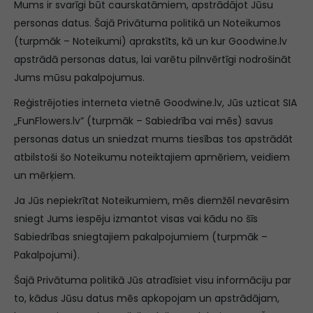
Mums ir svarīgi būt caurskatāmiem, apstrādājot Jūsu
personas datus. Šajā Privātuma politikā un Noteikumos
(turpmāk – Noteikumi) aprakstīts, kā un kur Goodwine.lv
apstrādā personas datus, lai varētu pilnvērtīgi nodrošināt
Jums mūsu pakalpojumus.
Reģistrējoties interneta vietnē Goodwine.lv, Jūs uzticat SIA
„FunFlowers.lv” (turpmāk – Sabiedrība vai mēs) savus
personas datus un sniedzat mums tiesības tos apstrādāt
atbilstoši šo Noteikumu noteiktajiem apmēriem, veidiem
un mērķiem.
Ja Jūs nepiekrītat Noteikumiem, mēs diemžēl nevarēsim
sniegt Jums iespēju izmantot visas vai kādu no šīs
Sabiedrības sniegtajiem pakalpojumiem (turpmāk –
Pakalpojumi).
Šajā Privātuma politikā Jūs atradīsiet visu informāciju par
to, kādus Jūsu datus mēs apkopojam un apstrādājam,