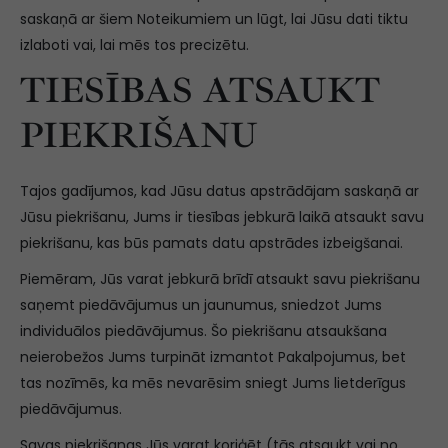
saskaņā ar šiem Noteikumiem un lūgt, lai Jūsu dati tiktu
izlaboti vai, lai mēs tos precizētu.
TIESĪBAS ATSAUKT
PIEKRIŠANU
Tajos gadījumos, kad Jūsu datus apstrādājam saskaņā ar
Jūsu piekrišanu, Jums ir tiesības jebkurā laikā atsaukt savu
piekrišanu, kas būs pamats datu apstrādes izbeigšanai.
Piemēram, Jūs varat jebkurā brīdī atsaukt savu piekrišanu
saņemt piedāvājumus un jaunumus, sniedzot Jums
individuālos piedāvājumus. Šo piekrišanu atsaukšana
neierobežos Jums turpināt izmantot Pakalpojumus, bet
tas nozīmēs, ka mēs nevarēsim sniegt Jums lietderīgus
piedāvājumus.
Savas piekrišanas Jūs varat koriģēt (tās atsaukt vai no