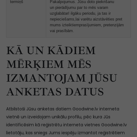
termiņš
Pakalpojumus. Jūsu doto piekrišanu
un pierādījumu par to mēs varam
uzglabātarī ilgāku periodu, ja tas ir
nepieciešams,lai varētu aizstāvēties pret
mums izteiktiemprasījumiem, pretenzijām
vai prasībām.
KĀ UN KĀDIEM
MĒRĶIEM MĒS
IZMANTOJAM JŪSU
ANKETAS DATUS
Atbilstoši Jūsu anketas datiem Goodwine.lv interneta
vietnē un izveidojam unikālu profilu, pēc kura Jūs
identificēsim kā reģistrētu interneta vietnes Goodwine.lv
lietotāju, kas sniegs Jums iespēju izmantot reģistrētiem