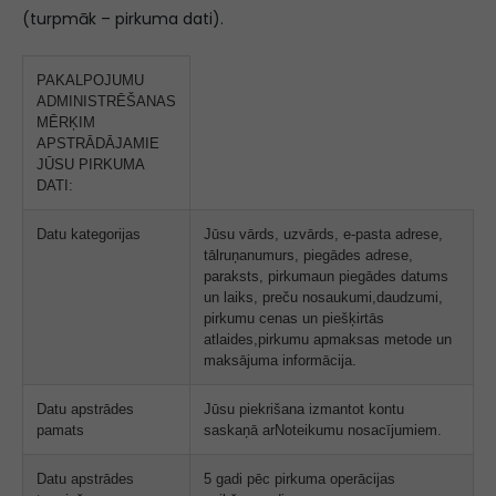
(turpmāk – pirkuma dati).
PAKALPOJUMU
ADMINISTRĒŠANAS
MĒRĶIM
APSTRĀDĀJAMIE
JŪSU PIRKUMA
DATI:
Datu kategorijas
Jūsu vārds, uzvārds, e-pasta adrese,
tālruņanumurs, piegādes adrese,
paraksts, pirkumaun piegādes datums
un laiks, preču nosaukumi,daudzumi,
pirkumu cenas un piešķirtās
atlaides,pirkumu apmaksas metode un
maksājuma informācija.
Datu apstrādes
Jūsu piekrišana izmantot kontu
pamats
saskaņā arNoteikumu nosacījumiem.
Datu apstrādes
5 gadi pēc pirkuma operācijas