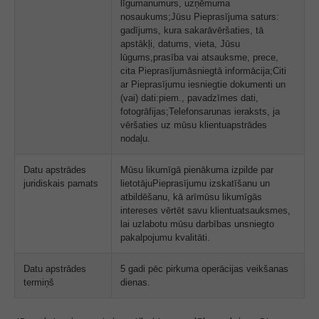
līgumanumurs, uzņēmuma
nosaukums;Jūsu Pieprasījuma saturs:
gadījums, kura sakarāvēršaties, tā
apstākļi, datums, vieta, Jūsu
lūgums,prasība vai atsauksme, prece,
cita Pieprasījumāsniegtā informācija;Citi
ar Pieprasījumu iesniegtie dokumenti un
(vai) dati:piem., pavadzīmes dati,
fotogrāfijas;Telefonsarunas ieraksts, ja
vēršaties uz mūsu klientuapstrādes
nodaļu.
Datu apstrādes
Mūsu likumīgā pienākuma izpilde par
juridiskais pamats
lietotājuPieprasījumu izskatīšanu un
atbildēšanu, kā arīmūsu likumīgās
intereses vērtēt savu klientuatsauksmes,
lai uzlabotu mūsu darbības unsniegto
pakalpojumu kvalitāti.
Datu apstrādes
5 gadi pēc pirkuma operācijas veikšanas
termiņš
dienas.