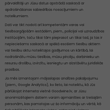
pārvaldītāji un Jūsu datus apstrādā saskaņā ar
apdrošināšanas sabiedrības nosacījumiem un
noteikumiem.
Dati var tikt nodoti arī kompetentām varas vai
tiesībsargājošām iestādēm, piem., policijai vai uzraudzības
institūcijām, taču tikai tām pieprasot un tikai tad, ja tas ir
nepieciešams saskaņā ar spēkā esošiem tiesību aktiem
vai tiesību aktu noteiktajos gadījumos un kārtībā, lai
nodrošinātu mūsu tiesības, mūsu pircēju, darbinieku un
resursu drošību, izvirzītu, iesniegtu un aizstāvētu juridiskās
prasības.
Ja mēs izmantojam mājaslapas analīzes pakalpojumu
(piem., Google Analytics), ko lieto, lai noteiktu, kā Jūs
pārlūkojat interneta vietnē Goodwine.lv, ar Jūsu
anonimizētajiem datiem varam apmainīties ar trešajām
personām, kas pamatojas uz šo informāciju un vērtē, kā