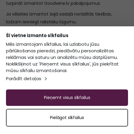
turpināt izmantot Goodwine.lv pakalpojumus.
Ja vēlaties izmantot šajā sadaļā norādītās tiesības,
lūdzam iesniegt rakstisku lūgumu.
LŪGUMU
Šī vietne izmanto sīkfailus
Mēs izmantojam sīkfailus, lai uzlabotu jūsu
IZSTATĪŠANAS
pārlūkošanas pieredzi, piedāvātu personalizētas
reklāmas vai saturu un analizētu mūsu datplūsmu.
KĀRTĪBA
Noklikšķinot uz 'Pieņemt visus sīkfailus', jūs piekrītat
mūsu sīkfailu izmantošanai.
Parādīt detaļas
Lai aizsargātu mūsu pircēju datus no nelikumīgas
atklāšanas, mums, saņemot Jūsu lūgumu par datu
sniegšanu vai citu Jūsu tiesību īstenošanu, būs
Pieņemt visus sīkfailus
jāpārliecinās par Jūsu identitāti. Šim nolūkam mēs varam
lūgt Jūs norādīt Jūsu reģistrācijas anketā minētos
Pielāgot sīkfailus
aktuālos anketas datus (piem., vārdu, e-pasta adresi vai
tālruņa numuru), pēc tam salīdzināsim, vai Jūsu norādītie
dati sakrīt ar attiecīgajiem anketas datiem. Veicot šo