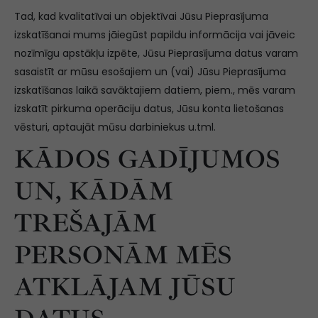
Tad, kad kvalitatīvai un objektīvai Jūsu Pieprasījuma
izskatīšanai mums jāiegūst papildu informācija vai jāveic
nozīmīgu apstākļu izpēte, Jūsu Pieprasījuma datus varam
sasaistīt ar mūsu esošajiem un (vai) Jūsu Pieprasījuma
izskatīšanas laikā savāktajiem datiem, piem., mēs varam
izskatīt pirkuma operāciju datus, Jūsu konta lietošanas
vēsturi, aptaujāt mūsu darbiniekus u.tml.
KĀDOS GADĪJUMOS
UN, KĀDĀM
TREŠAJĀM
PERSONĀM MĒS
ATKLĀJAM JŪSU