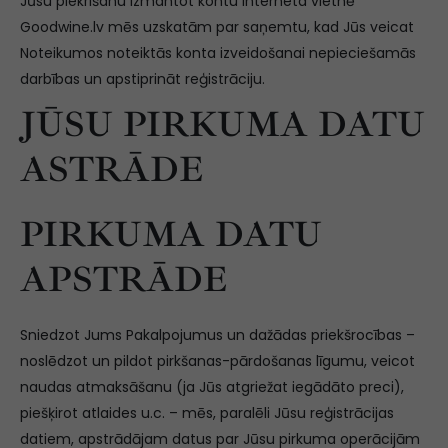
Jūsu piekrišanu izmantot kontu interneta vietnē
Goodwine.lv mēs uzskatām par saņemtu, kad Jūs veicat
Noteikumos noteiktās konta izveidošanai nepieciešamās
darbības un apstiprināt reģistrāciju.
JŪSU PIRKUMA DATU
ASTRĀDE
PIRKUMA DATU
APSTRĀDE
Sniedzot Jums Pakalpojumus un dažādas priekšrocības –
noslēdzot un pildot pirkšanas-pārdošanas līgumu, veicot
naudas atmaksāšanu (ja Jūs atgriežat iegādāto preci),
piešķirot atlaides u.c. – mēs, paralēli Jūsu reģistrācijas
datiem, apstrādājam datus par Jūsu pirkuma operācijām