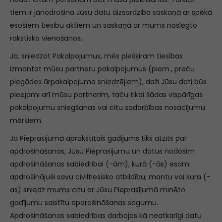
tiem ir jānodrošina Jūsu datu aizsardzība saskaņā ar spēkā
esošiem tiesību aktiem un saskaņā ar mums noslēgto
rakstisko vienošanos.
Ja, sniedzot Pakalpojumus, mēs piešķiram tiesības
izmantot mūsu partneru pakalpojumus (piem., preču
piegādes ārpakalpojuma sniedzējiem), daži Jūsu dati būs
pieejami arī mūsu partnerim, taču tikai šādas vispārīgas
pakalpojumu sniegšanas vai citu sadarbības nosacījumu
mērķiem.
Ja Pieprasījumā aprakstītais gadījums tiks atzīts par
apdrošināšanas, Jūsu Pieprasījumu un datus nodosim
apdrošināšanas sabiedrībai (-ām), kurā (-ās) esam
apdrošinājuši savu civiltiesisko atbildību, mantu vai kura (-
as) sniedz mums citu ar Jūsu Pieprasījumā minēto
gadījumu saistītu apdrošināšanas segumu.
Apdrošināšanas sabiedrības darbojas kā neatkarīgi datu