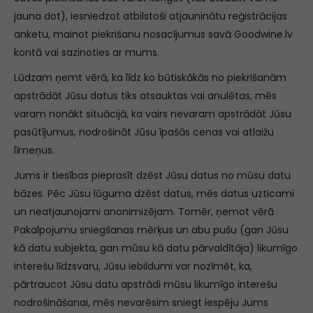
jauna dot), iesniedzot atbilstoši atjauninātu reģistrācijas
anketu, mainot piekrišanu nosacījumus savā Goodwine.lv
kontā vai sazinoties ar mums.
Lūdzam ņemt vērā, ka līdz ko būtiskākās no piekrišanām
apstrādāt Jūsu datus tiks atsauktas vai anulētas, mēs
varam nonākt situācijā, ka vairs nevaram apstrādāt Jūsu
pasūtījumus, nodrošināt Jūsu īpašās cenas vai atlaižu
līmeņus.
Jums ir tiesības pieprasīt dzēst Jūsu datus no mūsu datu
bāzes. Pēc Jūsu lūguma dzēst datus, mēs datus uzticami
un neatjaunojami anonimizējam. Tomēr, ņemot vērā
Pakalpojumu sniegšanas mērķus un abu pušu (gan Jūsu
kā datu subjekta, gan mūsu kā datu pārvaldītāja) likumīgo
interešu līdzsvaru, Jūsu iebildumi var nozīmēt, ka,
pārtraucot Jūsu datu apstrādi mūsu likumīgo interešu
nodrošināšanai, mēs nevarēsim sniegt iespēju Jums