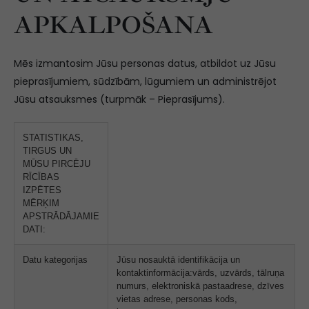
APKALPOŠANA
Mēs izmantosim Jūsu personas datus, atbildot uz Jūsu
pieprasījumiem, sūdzībām, lūgumiem un administrējot
Jūsu atsauksmes (turpmāk – Pieprasījums).
STATISTIKAS,
TIRGUS UN
MŪSU PIRCĒJU
RĪCĪBAS
IZPĒTES
MĒRĶIM
APSTRĀDĀJAMIE
DATI:
Datu kategorijas
Jūsu nosauktā identifikācija un
kontaktinformācija:vārds, uzvārds, tālruņa
numurs, elektroniskā pastaadrese, dzīves
vietas adrese, personas kods,