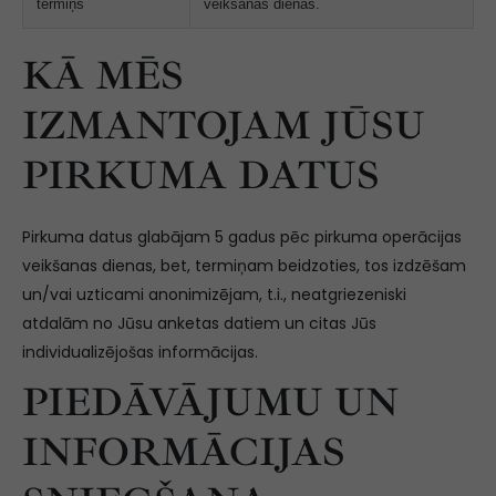
termiņš
veikšanas dienas.
KĀ MĒS
IZMANTOJAM JŪSU
PIRKUMA DATUS
Pirkuma datus glabājam 5 gadus pēc pirkuma operācijas
veikšanas dienas, bet, termiņam beidzoties, tos izdzēšam
un/vai uzticami anonimizējam, t.i., neatgriezeniski
atdalām no Jūsu anketas datiem un citas Jūs
individualizējošas informācijas.
PIEDĀVĀJUMU UN
INFORMĀCIJAS