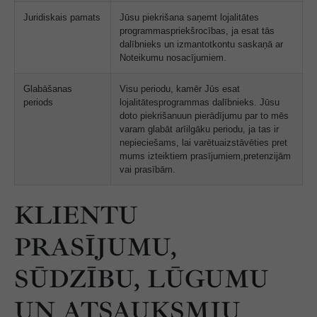
Juridiskais pamats
Jūsu piekrišana saņemt lojalitātes
programmaspriekšrocības, ja esat tās
dalībnieks un izmantotkontu saskaņā ar
Noteikumu nosacījumiem.
Glabāšanas
Visu periodu, kamēr Jūs esat
periods
lojalitātesprogrammas dalībnieks. Jūsu
doto piekrišanuun pierādījumu par to mēs
varam glabāt arīilgāku periodu, ja tas ir
nepieciešams, lai varētuaizstāvēties pret
mums izteiktiem prasījumiem,pretenzijām
vai prasībām.
KLIENTU
PRASĪJUMU,
SŪDZĪBU, LŪGUMU
UN ATSAUKSMJU