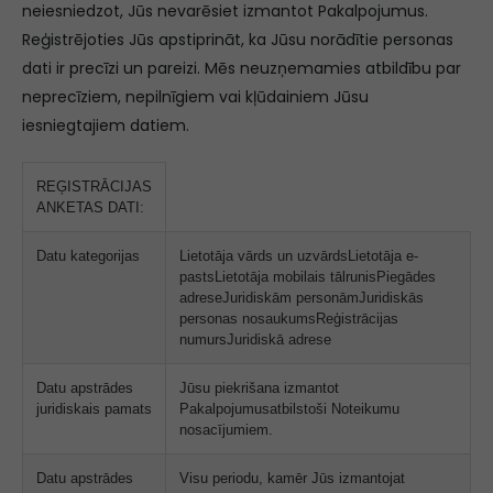
neiesniedzot, Jūs nevarēsiet izmantot Pakalpojumus.
Reģistrējoties Jūs apstiprināt, ka Jūsu norādītie personas
dati ir precīzi un pareizi. Mēs neuzņemamies atbildību par
neprecīziem, nepilnīgiem vai kļūdainiem Jūsu
iesniegtajiem datiem.
REĢISTRĀCIJAS
ANKETAS DATI:
Datu kategorijas
Lietotāja vārds un uzvārdsLietotāja e-
pastsLietotāja mobilais tālrunisPiegādes
adreseJuridiskām personāmJuridiskās
personas nosaukumsReģistrācijas
numursJuridiskā adrese
Datu apstrādes
Jūsu piekrišana izmantot
juridiskais pamats
Pakalpojumusatbilstoši Noteikumu
nosacījumiem.
Datu apstrādes
Visu periodu, kamēr Jūs izmantojat