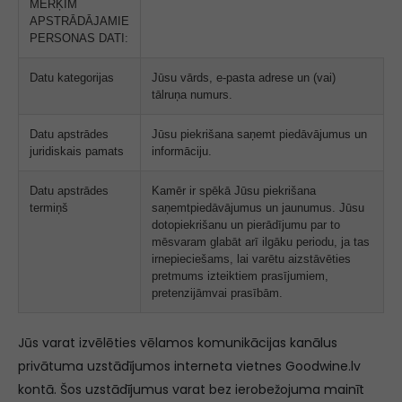
MĒRĶIM
APSTRĀDĀJAMIE
PERSONAS DATI:
Datu kategorijas
Jūsu vārds, e-pasta adrese un (vai)
tālruņa numurs.
Datu apstrādes
Jūsu piekrišana saņemt piedāvājumus un
juridiskais pamats
informāciju.
Datu apstrādes
Kamēr ir spēkā Jūsu piekrišana
termiņš
saņemtpiedāvājumus un jaunumus. Jūsu
dotopiekrišanu un pierādījumu par to
mēsvaram glabāt arī ilgāku periodu, ja tas
irnepieciešams, lai varētu aizstāvēties
pretmums izteiktiem prasījumiem,
pretenzijāmvai prasībām.
Jūs varat izvēlēties vēlamos komunikācijas kanālus
privātuma uzstādījumos interneta vietnes Goodwine.lv
kontā. Šos uzstādījumus varat bez ierobežojuma mainīt