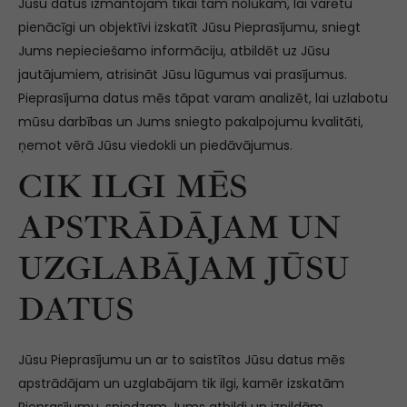
Jūsu datus izmantojam tikai tam nolūkam, lai varētu
pienācīgi un objektīvi izskatīt Jūsu Pieprasījumu, sniegt
Jums nepieciešamo informāciju, atbildēt uz Jūsu
jautājumiem, atrisināt Jūsu lūgumus vai prasījumus.
Pieprasījuma datus mēs tāpat varam analizēt, lai uzlabotu
mūsu darbības un Jums sniegto pakalpojumu kvalitāti,
ņemot vērā Jūsu viedokli un piedāvājumus.
CIK ILGI MĒS
APSTRĀDĀJAM UN
UZGLABĀJAM JŪSU
DATUS
Jūsu Pieprasījumu un ar to saistītos Jūsu datus mēs
apstrādājam un uzglabājam tik ilgi, kamēr izskatām