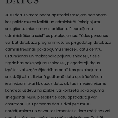
DATUS
Jūsu datus varam nodot apstrādei trešajām personām,
kas palīdz mums izpildīt un administrēt Pakalpojumu
sniegšanu, sniedz mums ar klientu Pieprasījumu
administrēšanu saistītos pakalpojumus. Tādas personas
var būt datubāzu programmatūras piegādātāji, datubāzu
administrēšanas pakalpojumu sniedzēji, datu centru,
uzturēšanas un mākoņpakalpojumu sniedzēji, tiešie
tirgzinības pakalpojumu sniedzēji, piegādātāji, tirgus
izpētes vai uzņēmējdarbības analītikas pakalpojumu
sniedzēji u.tml. Ikvienā gadījumā datu apstrādātājiem
iesniedzam tikai tik daudz datu, cik tas ir nepieciešams
konkrēta uzdevuma izpildei vai konkrēta pakalpojuma
sniegšanai. Mūsu piesaistītie datu apstrādātāji var
apstrādāt Jūsu personas datus tikai pēc mūsu
norādījumiem un nevar tos izmantot citiem mērķiem vai
nodot citām personām bez mūsu piekrišanas. Turklāt