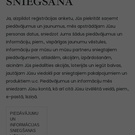
SNIEGŠANA
Ja, aizpildot reģistrācijas anketu, Jūs piekritāt saņemt
piedāvājumus un jaunumus, mēs apstrādājam Jūsu
personas datus, sniedzot Jums šādus piedāvājumus un
informāciju, piem., vispārīgas jaunumu vēstules,
informāciju par mūsu un mūsu partneru sniegtajiem
piedāvājumiem, atlaidēm, akcijām, izpārdošanām,
aicinām Jūs piedalīties akcijās, loterijās un iegūt balvas,
jautājam Jūsu viedokli par sniegtajiem pakalpojumiem un
produktiem u.c. Piedāvājumus un informāciju mēs
sniedzam Jūsu kontā, kā arī citā Jūsu izvēlētā veidā, piem.,
e-pastā, īsziņā.
PIEDĀVĀJUMU
UN
INFORMĀCIJAS
SNIEGŠANAS