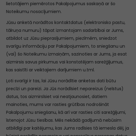
lietotājiem piemērotos Pakalpojumus saskaņā ar šo
Noteikumu nosacījumiem.
Jūsu anketā norādītos kontaktdatus (elektronisko pastu,
tālruņa numuru) tāpat izmantojam sadarbībai ar Jums,
atbildot uz Jūsu pieprasījumiem, piezīmēm, sniedzot
svarīgu informāciju par Pakalpojumiem, to sniegšanu un
(vai) šo Noteikumu izmaiņām, sazinoties ar Jums, ja esat
aizmirsis savus pirkumus vai konstatējam sarežģījumus,
kas saistīti ar veiktajiem darījumiem u.tml.
Ļoti svarīgi ir tas, lai Jūsu norādītie anketas dati būtu
precīzi un pareizi. Ja Jūs norādīsiet nepareizus (neīstus)
datus, tos aizmirsīsiet vai neatjaunosiet, datiem
mainoties, mums var rasties grūtības nodrošināt
Pakalpojumu sniegšanu, kā arī var rasties citi sarežģījumi,
īstenojot Jūsu tiesības. Mēs nekādā gadījumā nebūsim
atbildīgi par kaitējumu, kas Jums radīsies tā iemesla dēļ, ja