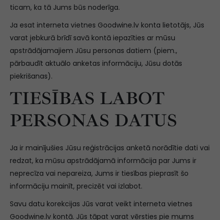
ticam, ka tā Jums būs noderīga.
Ja esat interneta vietnes Goodwine.lv konta lietotājs, Jūs
varat jebkurā brīdī savā kontā iepazīties ar mūsu
apstrādājamajiem Jūsu personas datiem (piem.,
pārbaudīt aktuālo anketas informāciju, Jūsu dotās
piekrišanas).
TIESĪBAS LABOT
PERSONAS DATUS
Ja ir mainījušies Jūsu reģistrācijas anketā norādītie dati vai
redzat, ka mūsu apstrādājamā informācija par Jums ir
neprecīza vai nepareiza, Jums ir tiesības pieprasīt šo
informāciju mainīt, precizēt vai izlabot.
Savu datu korekcijas Jūs varat veikt interneta vietnes
Goodwine.lv kontā. Jūs tāpat varat vērsties pie mums