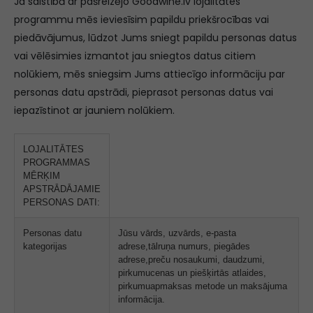
Ja saistībā ar pašreizējo Goodwine.lv lojalitātes
programmu mēs ieviesīsim papildu priekšrocības vai
piedāvājumus, lūdzot Jums sniegt papildu personas datus
vai vēlēsimies izmantot jau sniegtos datus citiem
nolūkiem, mēs sniegsim Jums attiecīgo informāciju par
personas datu apstrādi, pieprasot personas datus vai
iepazīstinot ar jauniem nolūkiem.
LOJALITĀTES
PROGRAMMAS
MĒRĶIM
APSTRĀDĀJAMIE
PERSONAS DATI:
Personas datu
Jūsu vārds, uzvārds, e-pasta
kategorijas
adrese,tālruņa numurs, piegādes
adrese,preču nosaukumi, daudzumi,
pirkumucenas un piešķirtās atlaides,
pirkumuapmaksas metode un maksājuma
informācija.