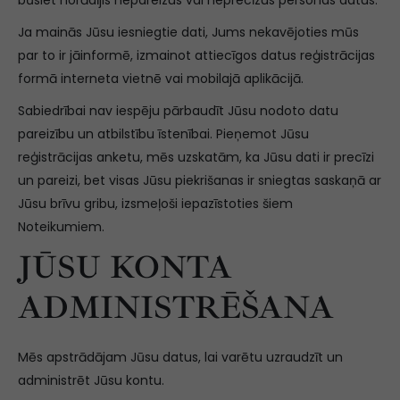
būsiet norādījis nepareizus vai neprecīzus personas datus.
Ja mainās Jūsu iesniegtie dati, Jums nekavējoties mūs
par to ir jāinformē, izmainot attiecīgos datus reģistrācijas
formā interneta vietnē vai mobilajā aplikācijā.
Sabiedrībai nav iespēju pārbaudīt Jūsu nodoto datu
pareizību un atbilstību īstenībai. Pieņemot Jūsu
reģistrācijas anketu, mēs uzskatām, ka Jūsu dati ir precīzi
un pareizi, bet visas Jūsu piekrišanas ir sniegtas saskaņā ar
Jūsu brīvu gribu, izsmeļoši iepazīstoties šiem
Noteikumiem.
JŪSU KONTA
ADMINISTRĒŠANA
Mēs apstrādājam Jūsu datus, lai varētu uzraudzīt un
administrēt Jūsu kontu.