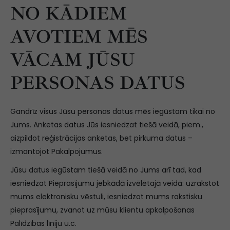
NO KĀDIEM
AVOTIEM MĒS
VĀCAM JŪSU
PERSONAS DATUS
Gandrīz visus Jūsu personas datus mēs iegūstam tikai no
Jums. Anketas datus Jūs iesniedzat tiešā veidā, piem.,
aizpildot reģistrācijas anketas, bet pirkuma datus –
izmantojot Pakalpojumus.
Jūsu datus iegūstam tiešā veidā no Jums arī tad, kad
iesniedzat Pieprasījumu jebkādā izvēlētajā veidā: uzrakstot
mums elektronisku vēstuli, iesniedzot mums rakstisku
pieprasījumu, zvanot uz mūsu klientu apkalpošanas
Palīdzības līniju u.c.