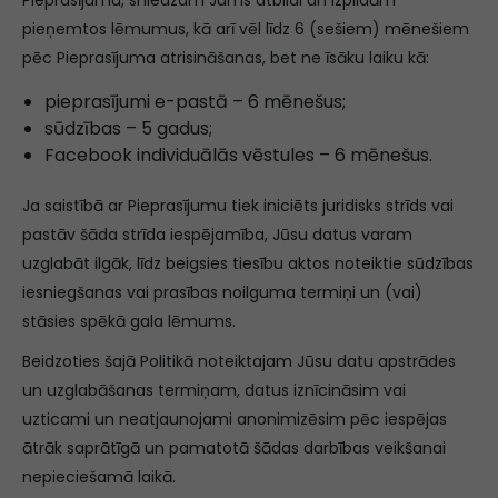
Pieprasījumu, sniedzam Jums atbildi un izpildām
pieņemtos lēmumus, kā arī vēl līdz 6 (sešiem) mēnešiem
pēc Pieprasījuma atrisināšanas, bet ne īsāku laiku kā:
pieprasījumi e-pastā – 6 mēnešus;
sūdzības – 5 gadus;
Facebook individuālās vēstules – 6 mēnešus.
Ja saistībā ar Pieprasījumu tiek iniciēts juridisks strīds vai
pastāv šāda strīda iespējamība, Jūsu datus varam
uzglabāt ilgāk, līdz beigsies tiesību aktos noteiktie sūdzības
iesniegšanas vai prasības noilguma termiņi un (vai)
stāsies spēkā gala lēmums.
Beidzoties šajā Politikā noteiktajam Jūsu datu apstrādes
un uzglabāšanas termiņam, datus iznīcināsim vai
uzticami un neatjaunojami anonimizēsim pēc iespējas
ātrāk saprātīgā un pamatotā šādas darbības veikšanai
nepieciešamā laikā.