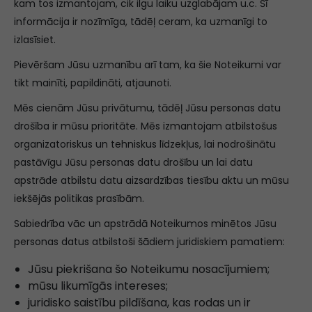
kam tos izmantojam, cik ilgu laiku uzglabājam u.c. Šī
informācija ir nozīmīga, tādēļ ceram, ka uzmanīgi to
izlasīsiet.
Pievēršam Jūsu uzmanību arī tam, ka šie Noteikumi var
tikt mainīti, papildināti, atjaunoti.
Mēs cienām Jūsu privātumu, tādēļ Jūsu personas datu
drošība ir mūsu prioritāte. Mēs izmantojam atbilstošus
organizatoriskus un tehniskus līdzekļus, lai nodrošinātu
pastāvīgu Jūsu personas datu drošību un lai datu
apstrāde atbilstu datu aizsardzības tiesību aktu un mūsu
iekšējās politikas prasībām.
Sabiedrība vāc un apstrādā Noteikumos minētos Jūsu
personas datus atbilstoši šādiem juridiskiem pamatiem:
Jūsu piekrišana šo Noteikumu nosacījumiem;
mūsu likumīgās intereses;
juridisko saistību pildīšana, kas rodas un ir