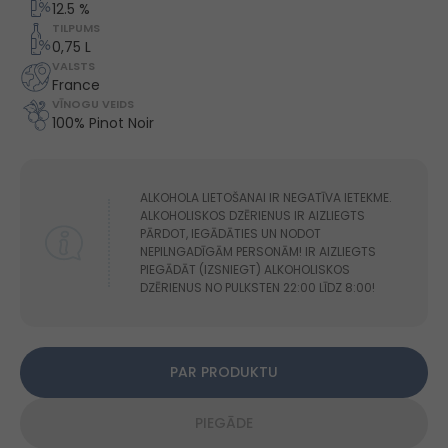
12.5 %
TILPUMS
0,75 L
VALSTS
France
VĪNOGU VEIDS
100% Pinot Noir
ALKOHOLA LIETOŠANAI IR NEGATĪVA IETEKME.
ALKOHOLISKOS DZĒRIENUS IR AIZLIEGTS
PĀRDOT, IEGĀDĀTIES UN NODOT
NEPILNGADĪGĀM PERSONĀM! IR AIZLIEGTS
PIEGĀDĀT (IZSNIEGT) ALKOHOLISKOS
DZĒRIENUS NO PULKSTEN 22:00 LĪDZ 8:00!
PAR PRODUKTU
PIEGĀDE