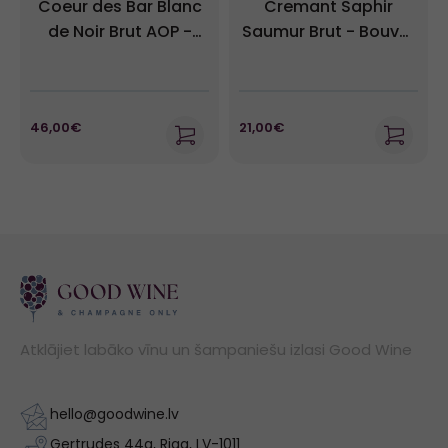
Coeur des Bar Blanc
Cremant Saphir
de Noir Brut AOP -
Saumur Brut - Bouvet
Champagne Devaux
Ladubay
46,00€
21,00€
Atklājiet labāko vīnu un šampaniešu izlasi Good Wine
hello@goodwine.lv
Gertrudes 44a, Riga, LV-1011