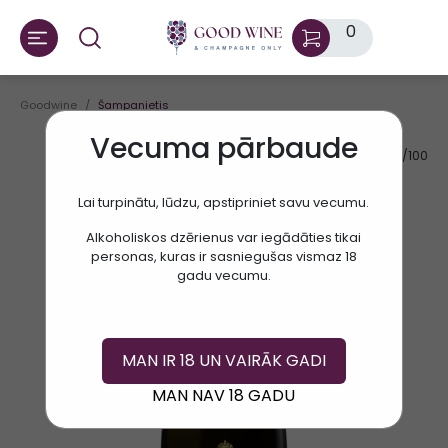
0
Goodwine
Šampanietis
Vecuma pārbaude
AV.RATE:
93/100
Lai turpinātu, lūdzu, apstipriniet savu vecumu.
Alkoholiskos dzērienus var iegādāties tikai
personas, kuras ir sasniegušas vismaz 18
gadu vecumu.
MAN IR 18 UN VAIRĀK GADI
MAN NAV 18 GADU