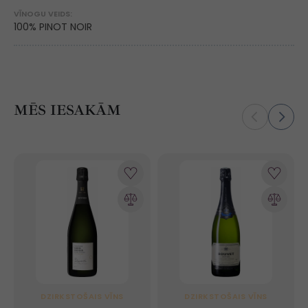
VĪNOGU VEIDS:
100% PINOT NOIR
MĒS IESAKĀM
DZIRKSTOŠAIS VĪNS
DZIRKSTOŠAIS VĪNS