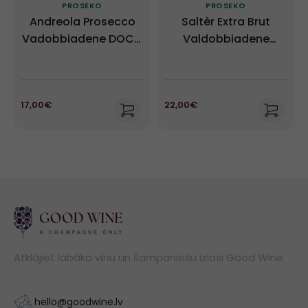
PROSEKO
PROSEKO
Andreola Prosecco
Saltèr Extra Brut
Vadobbiadene DOCG
Valdobbiadene
Extra Dry
Prosecco Superiore
DOCG - Ruggeri NV
17,00€
22,00€
Atklājiet labāko vīnu un šampaniešu izlasi Good Wine
hello@goodwine.lv