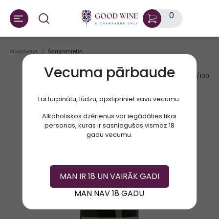
0
Goodwine
Šampanietis
Vecuma pārbaude
AV.RATE:
88/100
Lai turpinātu, lūdzu, apstipriniet savu vecumu.
Alkoholiskos dzērienus var iegādāties tikai
personas, kuras ir sasniegušas vismaz 18
gadu vecumu.
MAN IR 18 UN VAIRĀK GADI
MAN NAV 18 GADU