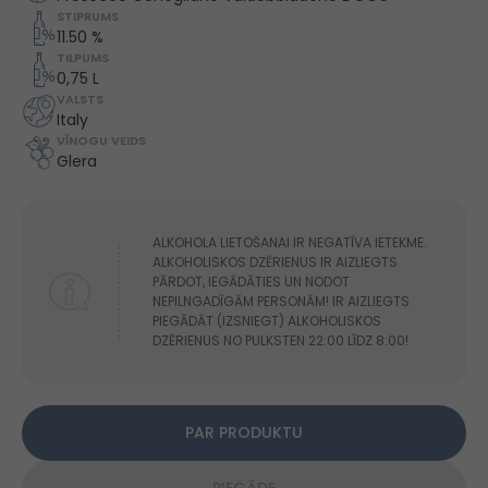
STIPRUMS
11.50 %
TILPUMS
0,75 L
VALSTS
Italy
VĪNOGU VEIDS
Glera
ALKOHOLA LIETOŠANAI IR NEGATĪVA IETEKME.
ALKOHOLISKOS DZĒRIENUS IR AIZLIEGTS
PĀRDOT, IEGĀDĀTIES UN NODOT
NEPILNGADĪGĀM PERSONĀM! IR AIZLIEGTS
PIEGĀDĀT (IZSNIEGT) ALKOHOLISKOS
DZĒRIENUS NO PULKSTEN 22:00 LĪDZ 8:00!
PAR PRODUKTU