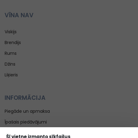
VĪNA NAV
Viskijs
Brendijs
Rums
Džins
Liķieris
INFORMĀCIJA
Piegāde un apmaksa
Īpašais piedāvājumi
Blogs
Šī vietne izmanto sīkfailus