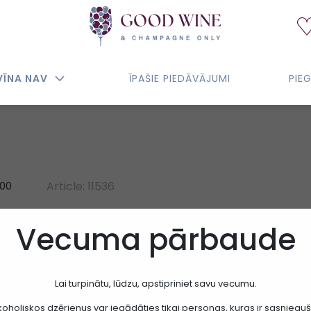
VĪNA NAV
ĪPAŠIE PIEDĀVĀJUMI
PIE
Article: 11536
100
MARANI BIANCO VERO
Vecuma pārbaude
SARTORI DI VERONA
Lai turpinātu, lūdzu, apstipriniet savu vecumu.
15,00€
koholiskos dzērienus var iegādāties tikai personas, kuras ir sasniegu