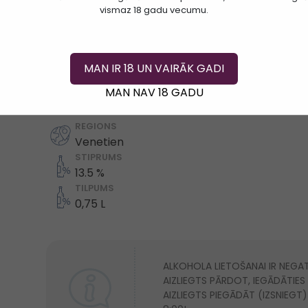
vismaz 18 gadu vecumu.
MAN IR 18 UN VAIRĀK GADI
Ielikt grozā
MAN NAV 18 GADU
REGIONS
Venetien
STIPRUMS
13.5 %
TILPUMS
0,75 L
ALKOHOLA LIETOŠANAI IR NEGAT
AIZLIEGTS PĀRDOT, IEGĀDĀTIE
AIZLIEGTS PIEGĀDĀT (IZSNIEGT