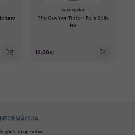
SARKANVĪNS
idiano
The Guv'nor Tinto - Felix Solis
NV
12,00€
1
INFORMĀCIJA
Piegāde un apmaksa