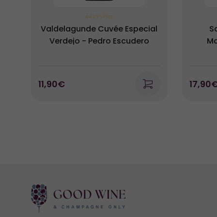
BALTVĪNS
Valdelagunde Cuvée Especial
S
Verdejo - Pedro Escudero
Ma
11,90€
17,90