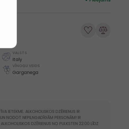
VALSTS
Italy
VĪNOGU VEIDS
Garganega
ĪVA IETEKME. ALKOHOLISKOS DZĒRIENUS IR
S UN NODOT NEPILNGADĪGĀM PERSONĀM! IR
) ALKOHOLISKOS DZĒRIENUS NO PULKSTEN 22:00 LĪDZ