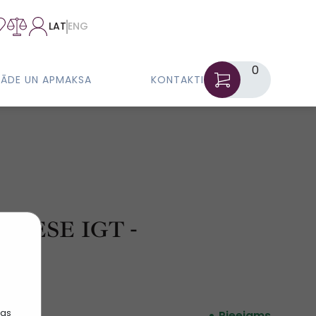
LAT
ENG
0
GĀDE UN APMAKSA
KONTAKTI
NESE IGT -
šas
Pieejams