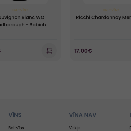
BALTVĪNS
BALTVĪNS
auvignon Blanc WO
Ricchi Chardonnay Mer
rlborough - Babich
€
17,00€
VĪNS
VĪNA NAV
Baltvīns
Viskijs