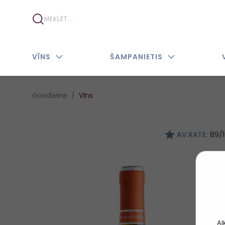
VĪNS
ŠAMPANIETIS
Goodwine
Vīns
AV.RATE:
89/
Al