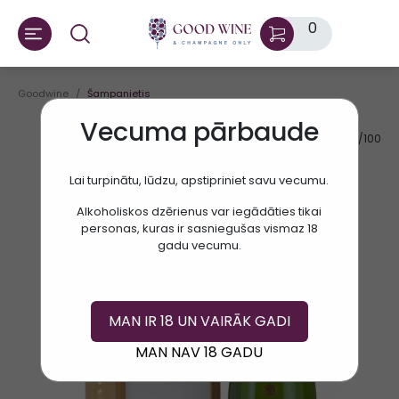
0
Goodwine
Šampanietis
Vecuma pārbaude
AV.RATE:
95/100
Lai turpinātu, lūdzu, apstipriniet savu vecumu.
Alkoholiskos dzērienus var iegādāties tikai
personas, kuras ir sasniegušas vismaz 18
gadu vecumu.
MAN IR 18 UN VAIRĀK GADI
MAN NAV 18 GADU