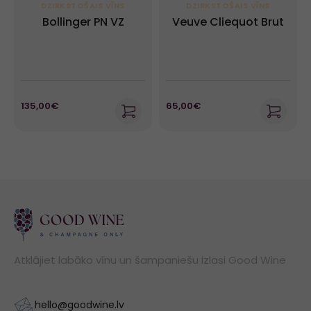
DZIRKSTOŠAIS VĪNS
DZIRKSTOŠAIS VĪNS
Bollinger PN VZ
Veuve Cliequot Brut
135,00€
65,00€
Atklājiet labāko vīnu un šampaniešu izlasi Good Wine
hello@goodwine.lv