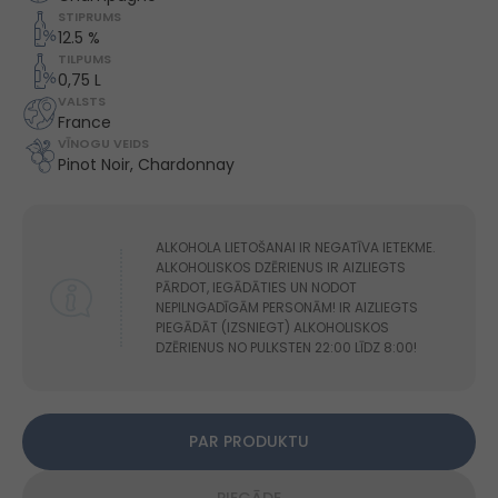
STIPRUMS
12.5 %
TILPUMS
0,75 L
VALSTS
France
VĪNOGU VEIDS
Pinot Noir, Chardonnay
ALKOHOLA LIETOŠANAI IR NEGATĪVA IETEKME.
ALKOHOLISKOS DZĒRIENUS IR AIZLIEGTS
PĀRDOT, IEGĀDĀTIES UN NODOT
NEPILNGADĪGĀM PERSONĀM! IR AIZLIEGTS
PIEGĀDĀT (IZSNIEGT) ALKOHOLISKOS
DZĒRIENUS NO PULKSTEN 22:00 LĪDZ 8:00!
PAR PRODUKTU