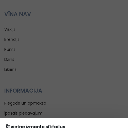
VĪNA NAV
Viskijs
Brendijs
Rums
Džins
Liķieris
INFORMĀCIJA
Piegāde un apmaksa
Īpašais piedāvājumi
Blogs
Šī vietne izmanto sīkfailus