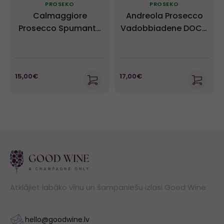
PROSEKO
PROSEKO
Calmaggiore
Andreola Prosecco
Prosecco Spumante
Vadobbiadene DOCG
Brut DOC - Masottina
Extra Dry
NV
15,00€
17,00€
Atklājiet labāko vīnu un šampaniešu izlasi Good Wine
hello@goodwine.lv