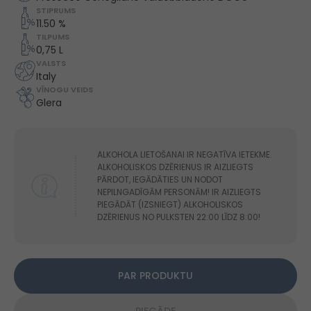
STIPRUMS
11.50 %
TILPUMS
0,75 L
VALSTS
Italy
VĪNOGU VEIDS
Glera
ALKOHOLA LIETOŠANAI IR NEGATĪVA IETEKME.
ALKOHOLISKOS DZĒRIENUS IR AIZLIEGTS
PĀRDOT, IEGĀDĀTIES UN NODOT
NEPILNGADĪGĀM PERSONĀM! IR AIZLIEGTS
PIEGĀDĀT (IZSNIEGT) ALKOHOLISKOS
DZĒRIENUS NO PULKSTEN 22:00 LĪDZ 8:00!
PAR PRODUKTU