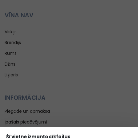
VĪNA NAV
Viskijs
Brendijs
Rums
Džins
Liķieris
INFORMĀCIJA
Piegāde un apmaksa
Īpašais piedāvājumi
Blogs
Šī vietne izmanto sīkfailus