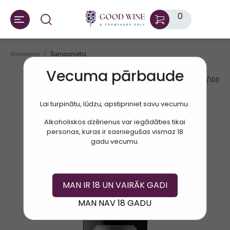
0
Goodwine
Šampanietis
Vecuma pārbaude
AV.RATE:
91/100
Lai turpinātu, lūdzu, apstipriniet savu vecumu.
Alkoholiskos dzērienus var iegādāties tikai
personas, kuras ir sasniegušas vismaz 18
gadu vecumu.
MAN IR 18 UN VAIRĀK GADI
MAN NAV 18 GADU