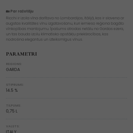
🏡 Par ražotāju
Ricchi ir izcila vīna darītava no Lombardijas, Itālijā, kas ir slavena ar
augstas kvalitātes vīnu izgatavošanu, kuri iemieso reģiona bagāto
vīnkopības mantojumu. Īpašums atrodas netālu no Gardas ezera,
un tas bauda izcilu klimatisko apstākļu priekšrocības, kas
nodrošina elegantus un izteiksmīgus vīnus.
PARAMETRI
REGIONS:
GARDA
STIPRUMS:
14.5 %
TILPUMS:
0,75 L
VALSTS:
ITALY