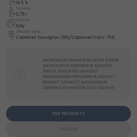
14.5 %
TILPUMS
0,75 l
VALSTS
Italy
VĪNOGU VEIDS
Cabernet Sauvignon 25%/Cabernet Franc 75%
ALKOHOLA LIETOŠANAI IR NEGATĪVA IETEKME.
ALKOHOLISKOS DZĒRIENUS IR AIZLIEGTS
PĀRDOT, IEGĀDĀTIES UN NODOT
NEPILNGADĪGĀM PERSONĀM! IR AIZLIEGTS
PIEGĀDĀT (IZSNIEGT) ALKOHOLISKOS
DZĒRIENUS NO PULKSTEN 22:00 LĪDZ 8:00!
PAR PRODUKTU
PIEGĀDE