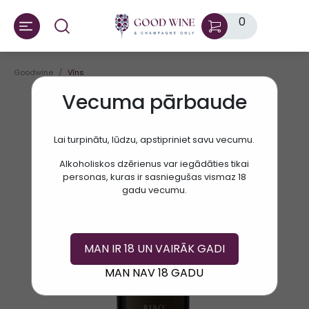
0
Goodwine
Vīns
Vecuma pārbaude
Lai turpinātu, lūdzu, apstipriniet savu vecumu.
Alkoholiskos dzērienus var iegādāties tikai
personas, kuras ir sasniegušas vismaz 18
gadu vecumu.
MAN IR 18 UN VAIRĀK GADI
MAN NAV 18 GADU