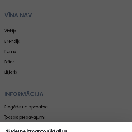
VĪNA NAV
Viskijs
Brendijs
Rums
Džins
Liķieris
INFORMĀCIJA
Piegāde un apmaksa
Īpašais piedāvājumi
Blogs
Šī vietne izmanto sīkfailus