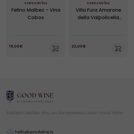
SARKANVĪNS
SARKANVĪNS
Felino Malbec - Vina
Villa Fura Amarone
Cobos
della Valpolicella
DOCG
19,00€
23,00€
Atklājiet labāko vīnu un šampaniešu izlasi Good Wine
hello@goodwine.lv