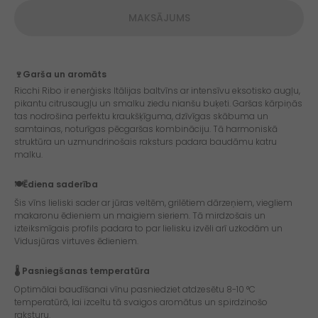
MAKSĀJUMS
🍷Garša un aromāts
Ricchi Ribo ir enerģisks Itālijas baltvīns ar intensīvu eksotisko augļu,
pikantu citrusaugļu un smalku ziedu nianšu buķeti. Garšas kārpiņās
tas nodrošina perfektu kraukšķīguma, dzīvīgas skābuma un
samtainas, noturīgas pēcgaršas kombināciju. Tā harmoniskā
struktūra un uzmundrinošais raksturs padara baudāmu katru
malku.
🍽️Ēdiena saderība
Šis vīns lieliski sader ar jūras veltēm, grilētiem dārzeņiem, viegliem
makaronu ēdieniem un maigiem sieriem. Tā mirdzošais un
izteiksmīgais profils padara to par lielisku izvēli arī uzkodām un
Vidusjūras virtuves ēdieniem.
🌡️ Pasniegšanas temperatūra
Optimālai baudīšanai vīnu pasniedziet atdzesētu 8-10 °C
temperatūrā, lai izceltu tā svaigos aromātus un spirdzinošo
raksturu.