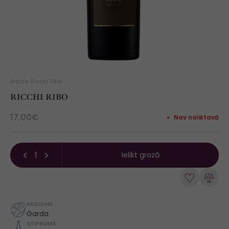
Article: Ricchi Ribo
RICCHI RIBO
17,00€
Nav noliktavā
Ielikt grozā
REGIONS
Garda
STIPRUMS