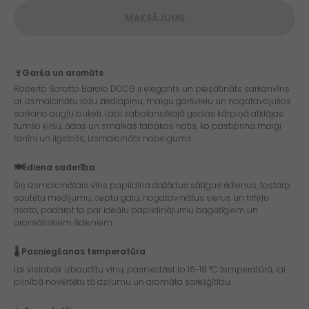
MAKSĀJUMS
🍷Garša un aromāts
Roberto Sarotto Barolo DOCG ir elegants un piesātināts sarkanvīns
ar izsmalcinātu rožu ziedlapiņu, maigu garšvielu un nogatavojušos
sarkano augļu buķeti. Labi sabalansētajā garšas kārpiņā atklājas
tumšo ķiršu, ādas un smalkas tabakas notis, ko pastiprina maigi
tanīni un ilgstošs, izsmalcināts nobeigums.
🍽️Ēdiena saderība
Šis izsmalcinātais vīns papildina dažādus sātīgus ēdienus, tostarp
sautētu medījumu, ceptu gaļu, nogatavinātus sierus un trifeļu
risoto, padarot to par ideālu papildinājumu bagātīgiem un
aromātiskiem ēdieniem.
🌡️ Pasniegšanas temperatūra
Lai vislabāk izbaudītu vīnu, pasniedziet to 16-18 °C temperatūrā, lai
pilnībā novērtētu tā dziļumu un aromāta sarežģītību.