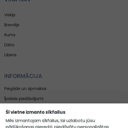
Viskijs
Brendijs
Rums
Džins
Liķieris
INFORMĀCIJA
Piegāde un apmaksa
Īpašais piedāvājumi
Blogs
Šī vietne izmanto sīkfailus
Kontakti
Mēs izmantojam sīkfailus, lai uzlabotu jūsu
pārlūkošanas pieredzi, piedāvātu personalizētas