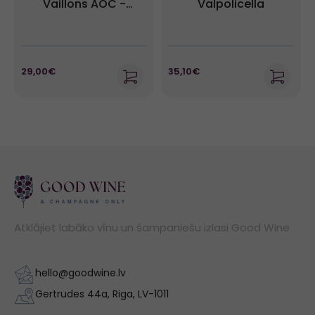
Vaillons AOC -
Valpolicella
Domaine Servin
29,00€
35,10€
Atklājiet labāko vīnu un šampaniešu izlasi Good Wine
hello@goodwine.lv
Gertrudes 44a, Riga, LV-1011