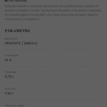
🏡 Par ražotāju
Roberto Sarotto ir slavena Pjemontas vīna darītava, kas izceļas ar
saviem izcilajiem vīniem. Apvienojot klasiskās vīnkopības metodes
ar mūsdienīgām inovācijām, viņi rada vīnus, kas iemieso reģiona
mantojumu un raksturu.
PARAMETRI
REGIONS:
PIEMONTE / BAROLO
STIPRUMS:
14 %
TILPUMS:
0,75 L
VALSTS:
ITALY
VĪNOGU VEIDS: