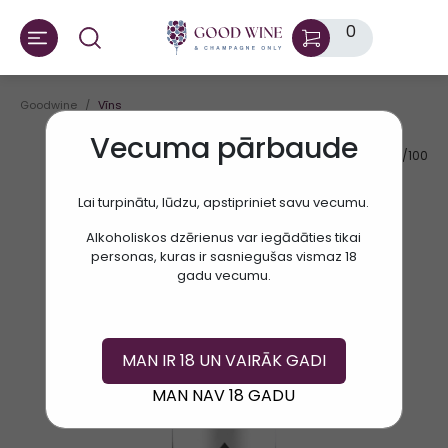
0
Goodwine
Vīns
Vecuma pārbaude
AV.RATE:
87/100
Lai turpinātu, lūdzu, apstipriniet savu vecumu.
Alkoholiskos dzērienus var iegādāties tikai
personas, kuras ir sasniegušas vismaz 18
gadu vecumu.
MAN IR 18 UN VAIRĀK GADI
MAN NAV 18 GADU