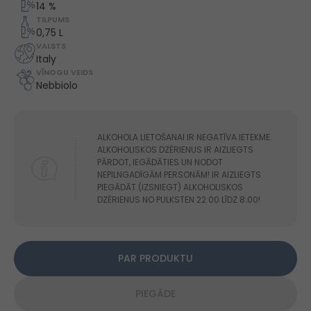
14 %
TILPUMS
0,75 L
VALSTS
Italy
VĪNOGU VEIDS
Nebbiolo
ALKOHOLA LIETOŠANAI IR NEGATĪVA IETEKME.
ALKOHOLISKOS DZĒRIENUS IR AIZLIEGTS
PĀRDOT, IEGĀDĀTIES UN NODOT
NEPILNGADĪGĀM PERSONĀM! IR AIZLIEGTS
PIEGĀDĀT (IZSNIEGT) ALKOHOLISKOS
DZĒRIENUS NO PULKSTEN 22:00 LĪDZ 8:00!
PAR PRODUKTU
PIEGĀDE